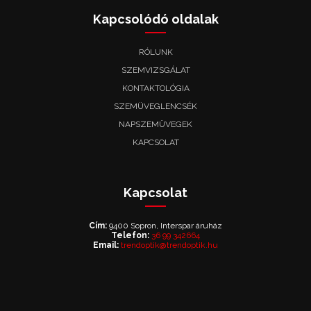
Kapcsolódó oldalak
RÓLUNK
SZEMVIZSGÁLAT
KONTAKTOLÓGIA
SZEMÜVEGLENCSÉK
NAPSZEMÜVEGEK
KAPCSOLAT
Kapcsolat
Cím:
9400 Sopron, Interspar áruház
Telefon:
36 99 342664
Email:
trendoptik@trendoptik.hu