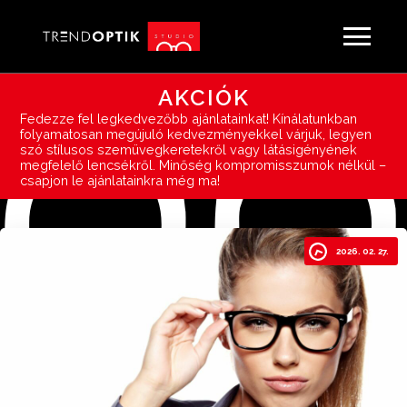
AKCIÓK
Fedezze fel legkedvezőbb ajánlatainkat! Kínálatunkban
folyamatosan megújuló kedvezményekkel várjuk, legyen
szó stílusos szemüvegkeretekről vagy látásigényének
megfelelő lencsékről. Minőség kompromisszumok nélkül –
csapjon le ajánlatainkra még ma!
KÉT IKON. EGY AKCIÓ.
2026. 04. 16.
2026. 02. 27.