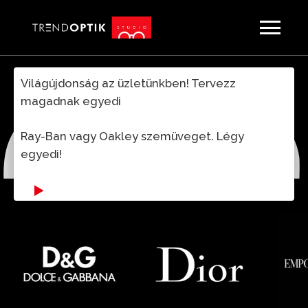
EGYEDI RAY-BAN
Világújdonság az üzletünkben! Tervezz
magadnak egyedi
Ray-Ban vagy Oakley szemüveget. Légy
egyedi!
Egyedi
Ray-
Ban: