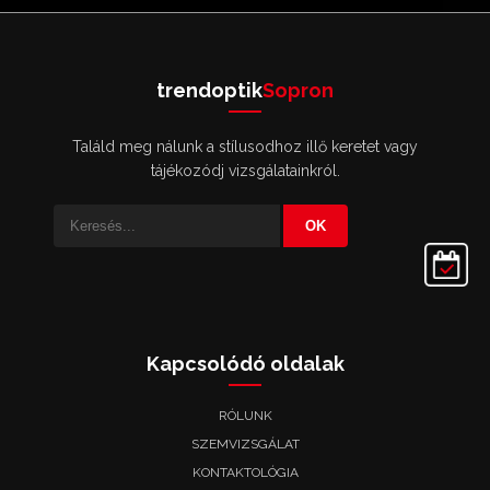
trendoptik
Sopron
Találd meg nálunk a stílusodhoz illő keretet vagy
tájékozódj vizsgálatainkról.
OK
Kapcsolódó oldalak
RÓLUNK
SZEMVIZSGÁLAT
KONTAKTOLÓGIA