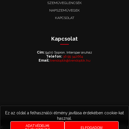
SZEMÜVEGLENCSÉK
NAPSZEMÜVEGEK
KAPCSOLAT
Kapcsolat
Cím:
9400 Sopron, Interspar áruház
Telefon:
36 99 342664
Email:
trendoptik@trendoptik.hu
Ez az oldal a felhasználói élmény javítása érdekében cookie-kat
használ.
ADATVÉDELMI
© Copyright 2026 All rights reserved|
Optika Sopron – Szemvizsgálat és Keretek |
ELFOGADOM