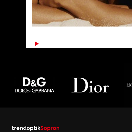
PO2456S_PO0649__30x30:
trendoptik
Sopron