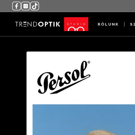
RÓLUNK
S
PO2456S_PO0649__3